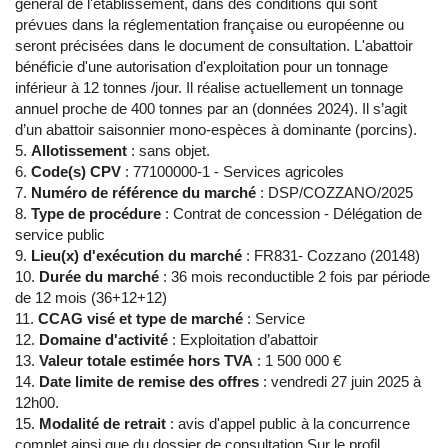
général de l'établissement, dans des conditions qui sont
prévues dans la réglementation française ou européenne ou
seront précisées dans le document de consultation. L'abattoir
bénéficie d'une autorisation d'exploitation pour un tonnage
inférieur à 12 tonnes /jour. Il réalise actuellement un tonnage
annuel proche de 400 tonnes par an (données 2024). Il s’agit
d’un abattoir saisonnier mono-espèces à dominante (porcins).
Allotissement
: sans objet.
Code(s) CPV
: 77100000-1 - Services agricoles
Numéro de référence du marché
: DSP/COZZANO/2025
Type de procédure
: Contrat de concession - Délégation de
service public
Lieu(x) d'exécution du marché
: FR831- Cozzano (20148)
Durée du marché
: 36 mois reconductible 2 fois par période
de 12 mois (36+12+12)
CCAG visé et type de marché
: Service
Domaine d'activité
: Exploitation d’abattoir
Valeur totale estimée hors TVA
: 1 500 000 €
Date limite de remise des offres
: vendredi 27 juin 2025 à
12h00.
Modalité de retrait
: avis d'appel public à la concurrence
complet ainsi que du dossier de consultation Sur le profil